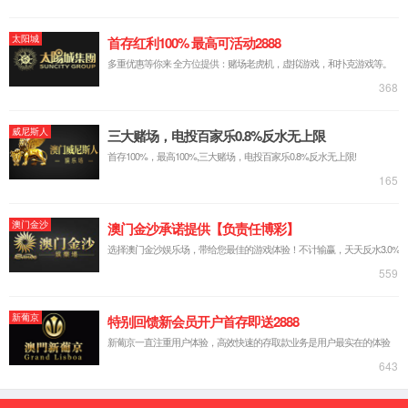
三叶型设计，有助于降低气流脉动和运行噪声。这种风机结构较为
当然，任何技术设备都有其适用的范围。三叶罗茨风机在需要稳
适的型号，并按照规定进行安装、使用和维护，是保证其长期平稳
三叶罗茨风机
是一种基于容积式原理工作的气体输送机械。
助于在实际工作中更好地利用这一设备。
上一篇：
回转风机：工业气流中的稳定推手
下一篇：
氧化风机在众多工业领域中发挥着关键作用
首页
关于我们
产品展示
新闻中心
技术文章
荣誉资质