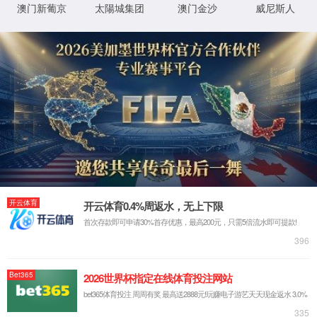
热门关键词：
罗茨鼓风机、回转风机，多级离心风机，回旋风机，防腐耐磨
当前位置：
首页
>
技术文章
>
认识三叶罗茨风机的工作原理
认
在线咨询
在工业生产和市政设施中，有一种设备在气体输送环节扮演着
行同步反向旋转，从而实现对气体的吸入、推移和排出。其运行不
那么，这种设备具体承担哪些任务呢？它的作用主要体现在提供
电话
泥、钢铁等建材冶金行业，它负责为窑炉、高炉等设备输送助燃
业的池塘增氧，或是小型真空吸附场合，也能见到它的身影。
微信扫一扫
与某些采用离心原理或存在内部压缩过程的风机相比，三叶罗茨