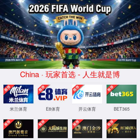
中国·555000jcjc线路检测中心(股份有限公司)-Official website
欢迎来到
555000jcjc线路检测中心
！
555000j