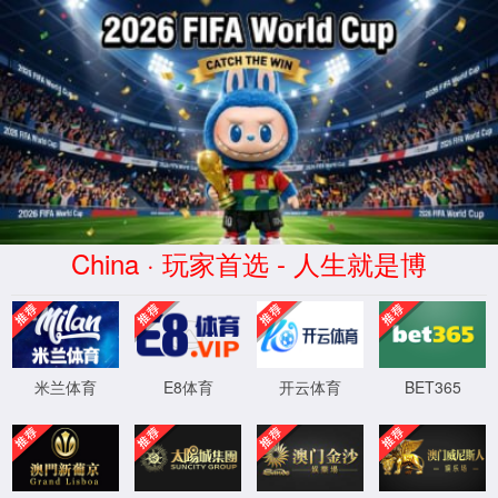
中国·555000jcjc线路检测中心(股份有限公司)-Official website
欢迎来到
555000jcjc线路检测中心
！
555000j