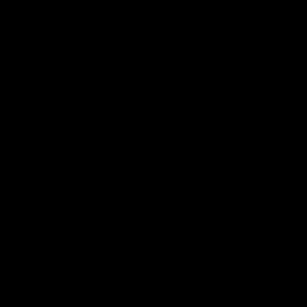
您的姓名：
联系电话：
常用邮箱：
省份：
详细地址：
补充说明：
验证码：