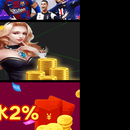
茨鼓风机
GSR100型
压9.8kpa-58.8kpa
mm宽：600mm高：1255mm 重：157kg （重量不包括
电动机：3-15kw
厂商性质：
生产厂家