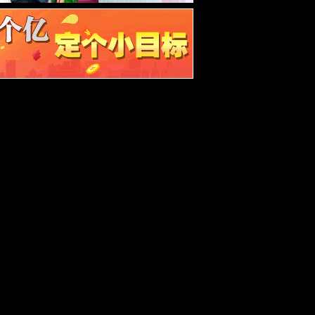
、运行平稳、性能良好、使用寿命长、维修简单等
、助燃、增压、铸造、矿山、冶金、化工、轻工、建材、电
 叶轮和轴为整体结构，且叶轮无磨损，风机性能持久不变，可
管理也方便
在线咨询
质量标准要求如下：
偏差应不大于0.05 mm。当风机进出口方向和主轴位置不变
电话
转子各部间隙不同。
微信扫一扫