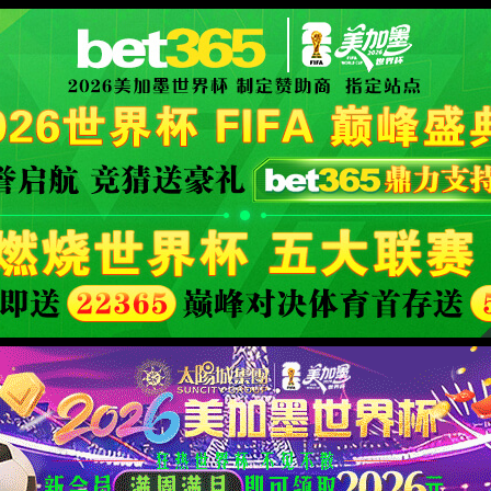
00jcjc线路检测首页
关于我们
产品中心
新闻中心
技
在线留言
联系我们