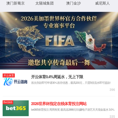
热门关键词：
罗茨鼓风机、回转风机，多级离心风机，回旋风机，防腐耐磨
当前位置：
首页
>
产品中心
>
空气悬浮离心鼓风机
>
空气悬浮离