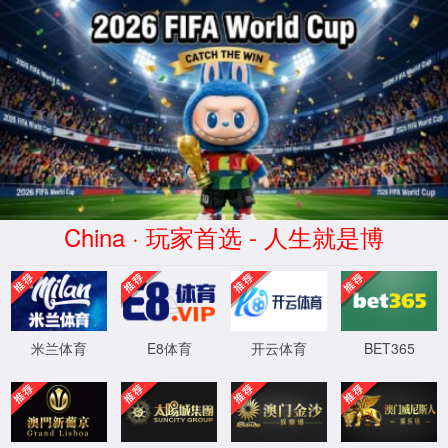
中国·555000jcjc线路检测中心(股份有限公司)-Official website
欢迎来到
555000jcjc线路检测中心
！
555000j