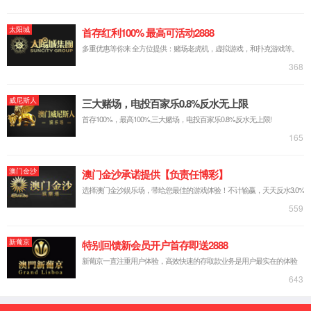
密集型罗茨风机
三叶式罗茨风机
L型两叶罗茨风机
查看全部产品
相关文章
RELATED ARTICLES
在线咨询
氧化风机在众多工业领域中发挥着关键作用
水产养殖用鼓风机在本质上是一种气体输送装置
电话