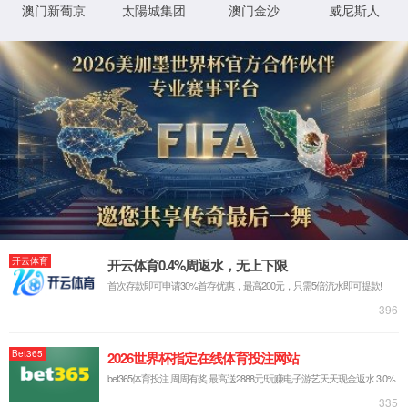
热门关键词：
罗茨鼓风机、回转风机，多级离心风机，回旋风机，防腐耐磨
当前位置：
首页
>
产品中心
>
罗茨鼓风机
>
密集型罗茨风机
产品分类
PRODUCT CATEGORY
罗茨鼓风机
RG系列标准罗茨鼓风机
风机维修
耐磨耐腐蚀风机