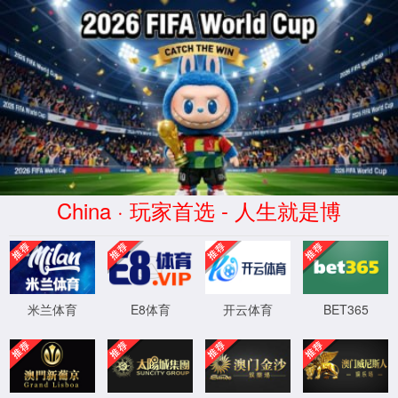
中国·555000jcjc线路检测中心(股份有限公司)-Official website
欢迎来到
555000jcjc线路检测中心
！
555000j