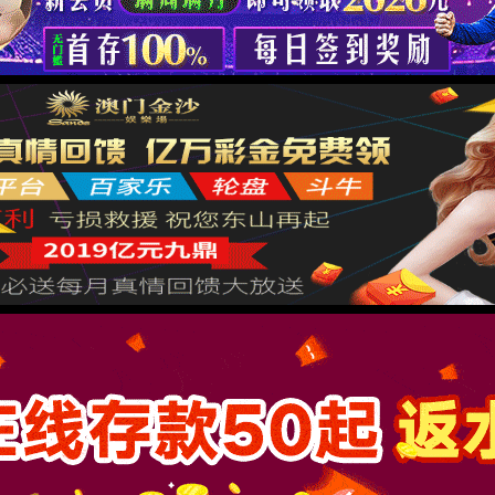
腐耐磨风机，螺杆鼓风机，磁悬浮鼓风机，空气悬浮风机、三叶罗茨鼓风机、罗茨风机
>CGSR柴电两用罗茨鼓风机|柴油机驱动罗茨风机
柴电两用罗茨鼓风机
简要描述：
山东诚鼓柴电两用的罗茨风机（Che
blower）是为了更大程度地延申C
柴油机驱动，又可以使用电机驱动，
两用风机或柴油机驱动罗茨风机。
产品型号：
CGSR