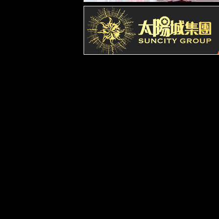
山东
耐磨耐腐蚀风机
柴油
今天
密集型罗茨风机
原理
1
三叶式罗茨风机
一台
L型两叶罗茨风机
机的
想要
查看全部产品
轮、
2
罗茨
相关文章
室，
RELATED ARTICLES
叶轮
轮经
三叶式罗茨风机是工业气体输送中的可靠伙伴
罗茨
3
认识三叶罗茨风机的工作原理与实际应用