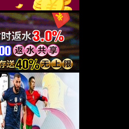
访 问 量：
3993
联系我们
 Roots blower）是为了更大程度地延申CGSR系列罗茨鼓风机的使用
用的风机也是需要定制的。接电不便处，可考虑
柴电两用罗茨