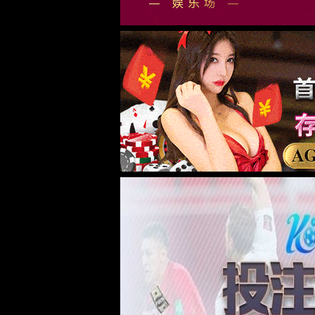
产品分类
PRODUCT CATEGORY
山东诚鼓
环境
罗茨鼓风机
鼓风机
RG系列标准罗茨鼓风机
风机维修