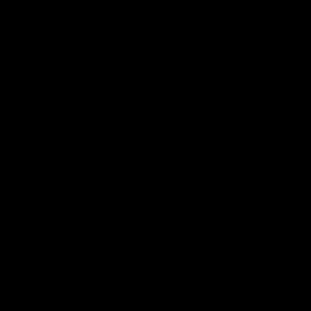
您的单位：
您的姓名：
联系电话：
常用邮箱：
省份：
详细地址：
补充说明：