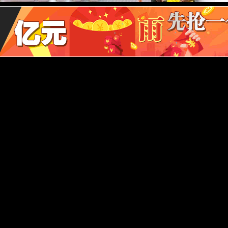
诚鼓CGSR系列罗茨风机属于容积式回转风机，诚鼓
柴电两用罗茨鼓风机|
混合式，选型的主要参数有风量、压力、转速、电机功率等。
要和大家分享的知识是其工作原理，该文会从罗茨风机的结构形式、工
。
、结构形式
普通的三叶罗茨风机，主要由两部分构成：驱动机和机头，驱动机是风
主要工作组件，通过有规律的运转，以达到气体输送的目的。
了解罗茨风机的工作原理，必须对罗茨风机的机头结构有充分的了解，
主动从动齿轮、主副油箱、轴承等，为了大家对罗茨风机的结构有清洗的
、工作原理
风机有两个叶轮，在电机带动下，两个叶轮会相向转动，当叶轮转过进
叶轮继续转动，密封腔室里面的空气会被压入排气口，如此反复经过进气
与叶轮、叶轮与墙板、叶轮与机壳之间会存在一定的间隙，该间隙有固
过排气口时，在管道前方压力的作用下，会将部分气体通过间隙泄漏至外
风机的具体的工作原理流程请看下图：
、注意事项