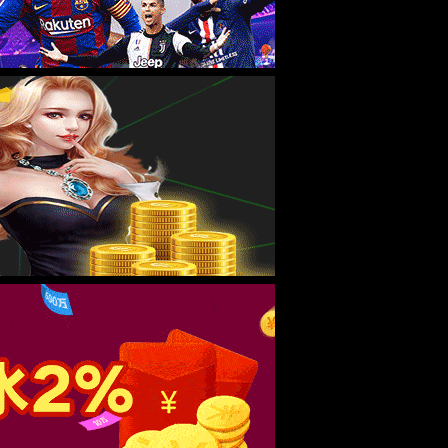
|柴油机驱动罗茨风机
nggu Diesel electric dual purpose Roots
GSR系列罗茨鼓风机的使用环境。柴电两用指的是既可以使用
这种两用的风机也是需要定制的。接电不便处，可考虑柴电
厂商性质：
生产厂家